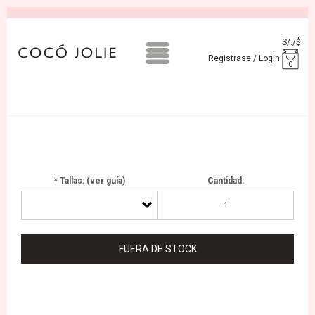
S/.
/
$
Registrase / Login
0
* Tallas: (ver guía)
Cantidad:
FUERA DE STOCK